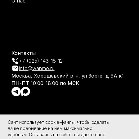
О нас
Контакты
+7 (925) 143-18-12
info@wanmo.ru
Москва, Хорошевский р-н, ул Зорге, д 9А к1
ПН-ПТ 10:00-18:00 по МСК
Сайт использует cookie-файлы, чтобы сделать
ваше пребывание на нем максимально
Согласие на обработку персональных данных
удобным. Оставаясь на сайте, вы даете свое
Политика конфиденциальности