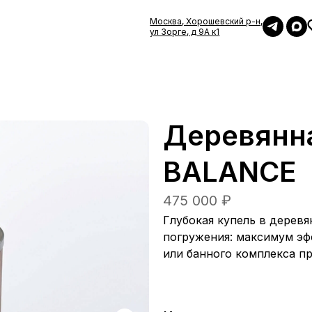
Москва, Хорошевский р-н,
ул Зорге, д 9А к1
Деревянн
BALANCE
475 000 ₽
Глубокая купель в дерев
погружения: максимум эф
или банного комплекса п