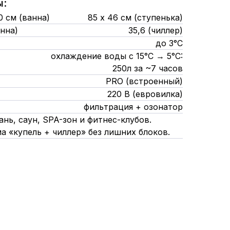
ы:
00 см (ванна)
85 х 46 см (ступенька)
анна)
35,6 (чиллер)
до 3°C
охлаждение воды с 15°C → 5°C:
250л за ~7 часов
PRO (встроенный)
220 В (евровилка)
фильтрация + озонатор
нь, саун, SPA-зон и фитнес-клубов.
а «купель + чиллер» без лишних блоков.